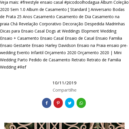
Veja mais:
#freestyle ensaio casal
#picodoolhodagua
Álbum Coleção
2020 Sem 1.0
Album de Casamento [ Standard ]
Aniversario
Bodas
de Prata 25 Anos
Casamento
Casamento de Dia
Casamento na
praia
Chá Revelação
Corporativo
Decoração
Despedida Madrinhas
Dicas para Ensaio Casal
Dogs at Weddings
Elopment Wedding
Ensaio + Casamento
Ensaio Casal
Ensaio de Casal
Ensaio Familia
Ensaio Gestante
Ensaio Harley Davidson
Ensaio na Praia
ensaio pre-
wedding
Evento Infantil
Orçamento 2020
Orçamento 2020 | Mini
Wedding
Parto
Pedido de Casamento
Retrato
Retrato de Familia
Wedding #Ref
10/11/2019
Compartilhe