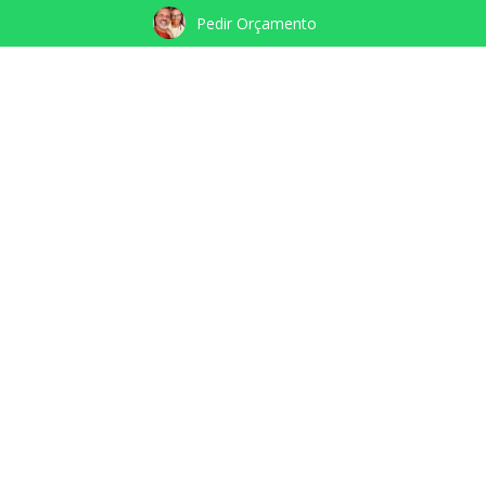
Pedir Orçamento
HTTPS://WWW.ABOOTHYCLICK.COM.BR/