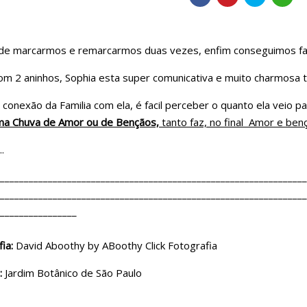
de marcarmos e remarcarmos duas vezes, enfim conseguimos fa
om 2 aninhos, Sophia esta super comunicativa e muito charmosa
conexão da Familia com ela, é facil perceber o quanto ela veio p
a Chuva de Amor ou de Bençãos,
tanto faz, no final Amor e ben
..
________________________________________________________________
________________________________________________________________
________________
fia:
David Aboothy by ABoothy Click Fotografia
:
Jardim Botânico de São Paulo