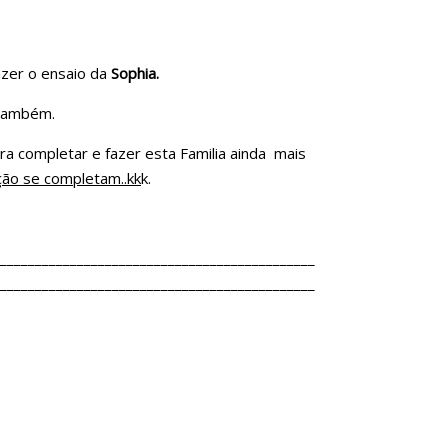
zer o ensaio da
Sophia.
 também.
ara completar e fazer esta Familia ainda mais
ção se completam..
kk
k.
_____________________________________________
_____________________________________________