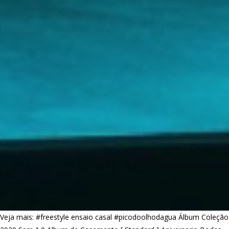
Veja mais:
#freestyle ensaio casal
#picodoolhodagua
Álbum Coleção