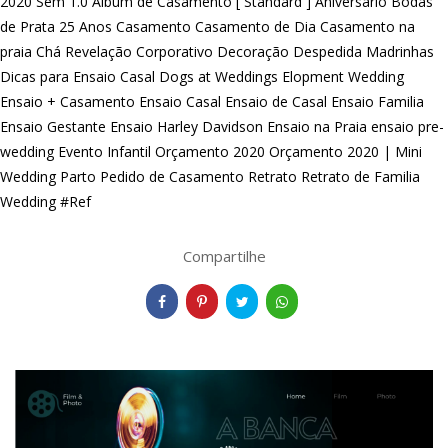
2020 Sem 1.0
Album de Casamento [ Standard ]
Aniversario
Bodas
de Prata 25 Anos
Casamento
Casamento de Dia
Casamento na
praia
Chá Revelação
Corporativo
Decoração
Despedida Madrinhas
Dicas para Ensaio Casal
Dogs at Weddings
Elopment Wedding
Ensaio + Casamento
Ensaio Casal
Ensaio de Casal
Ensaio Familia
Ensaio Gestante
Ensaio Harley Davidson
Ensaio na Praia
ensaio pre-
wedding
Evento Infantil
Orçamento 2020
Orçamento 2020 | Mini
Wedding
Parto
Pedido de Casamento
Retrato
Retrato de Familia
Wedding #Ref
Compartilhe