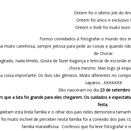
Ontem foi o ultimo Job do An
Ontem foi único e exclusivo !
Ontem o Rolê foi muito bom 
Fomos convidados á fotografar o mundo dos i
 muito carinhosa, sempre jeitosa para pedir as coisas e quando não
de Chorar.
gitado, nada tímido, Gosta de fazer bagunça e brincar de esconde-
chora mesmo. Mas logo já esqu
uma coisa importante: Os dois são gêmeos. Muito diferentes no c
sapatos....KKKKKKK
Eles nasceram no dia
23 de setembro
m que a luta foi grande para eles chegarem. Os cuidados e expecta
festa.
pletam esta linda
família e o olhar dos pais neles demonstra tamanh
foi muito incrível de perceber nesta família foi a conexão dos pais
família maravilhosa. Confesso que foi leve fotografar e 