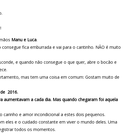
o.
!
rmãos
Manu e Luca
.
 consegue fica emburrada e vai para o cantinho. NÃO é muito
esconde, e quando não consegue o que quer, abre o bocão e
ece.
omportamento, mas tem uma coisa em comum: Gostam muito de
 de 2016.
tiva aumentavam a cada dia. Mas quando chegaram foi aquela
o carinho e amor incondicional a estes dois pequenos.
 com eles e o cuidado constante em viver o mundo deles. Uma
registrar todos os momentos.